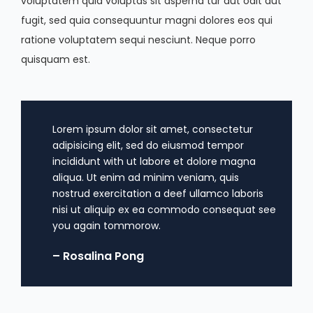
voluptatem quia voluptas sit asperna tur aut odit aut
fugit, sed quia consequuntur magni dolores eos qui
ratione voluptatem sequi nesciunt. Neque porro
quisquam est.
Lorem ipsum dolor sit amet, consectetur
adipisicing elit, sed do eiusmod tempor
incididunt with ut labore et dolore magna
aliqua. Ut enim ad minim veniam, quis
nostrud exercitation a deef ullamco laboris
nisi ut aliquip ex ea commodo consequat see
you again tommorow.
– Rosalina Pong