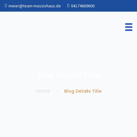
meier@team-massivhaus.de
04174669600
Blog Details Title
Home
Blog Details Title