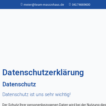
meier@team-massivhaus.de
04174669600
Team Massivhaus Stelle
Datenschutzerklärung
Datenschutz
Datenschutz ist uns sehr wichtig!
Der Schutz Ihrer personenbezogenen Daten wird bei der Nutzung die