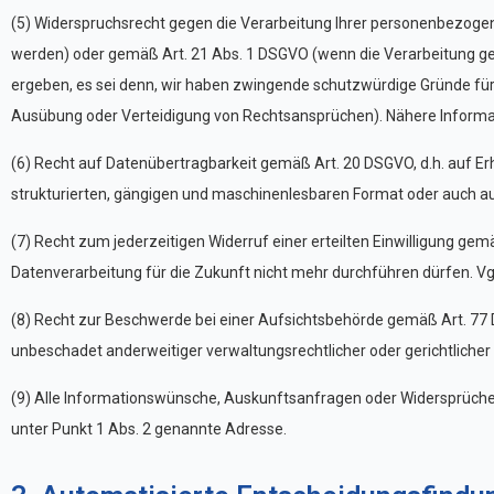
(5) Widerspruchsrecht gegen die Verarbeitung Ihrer personenbezog
werden) oder gemäß Art. 21 Abs. 1 DSGVO (wenn die Verarbeitung gemäß
ergeben, es sei denn, wir haben zwingende schutzwürdige Gründe für 
Ausübung oder Verteidigung von Rechtsansprüchen). Nähere Informat
(6) Recht auf Datenübertragbarkeit gemäß Art. 20 DSGVO, d.h. auf Er
strukturierten, gängigen und maschinenlesbaren Format oder auch au
(7) Recht zum jederzeitigen Widerruf einer erteilten Einwilligung gem
Datenverarbeitung für die Zukunft nicht mehr durchführen dürfen. Vgl.
(8) Recht zur Beschwerde bei einer Aufsichtsbehörde gemäß Art. 77 D
unbeschadet anderweitiger verwaltungsrechtlicher oder gerichtlicher
(9) Alle Informationswünsche, Auskunftsanfragen oder Widersprüche z
unter Punkt 1 Abs. 2 genannte Adresse.