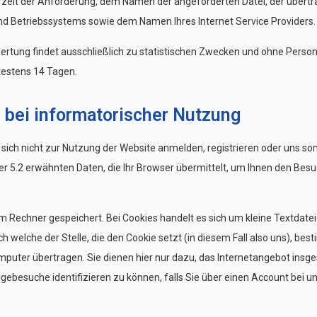
 Uhrzeit der Anforderung, dem Namen der angeforderten Datei, der übe
d Betriebssystems sowie dem Namen Ihres Internet Service Providers.
ertung findet ausschließlich zu statistischen Zwecken und ohne Per
testens 14 Tagen.
bei informatorischer Nutzung
 sich nicht zur Nutzung der Website anmelden, registrieren oder uns so
5.2 erwähnten Daten, die Ihr Browser übermittelt, um Ihnen den Besu
 Rechner gespeichert. Bei Cookies handelt es sich um kleine Textdateie
elche der Stelle, die den Cookie setzt (in diesem Fall also uns), bes
uter übertragen. Sie dienen hier nur dazu, das Internetangebot insg
olgebesuche identifizieren zu können, falls Sie über einen Account bei 