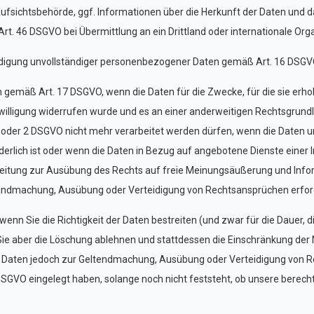
ufsichtsbehörde, ggf. Informationen über die Herkunft der Daten und 
t. 46 DSGVO bei Übermittlung an ein Drittland oder internationale Org
tändigung unvollständiger personenbezogener Daten gemäß Art. 16 DSGV
gemäß Art. 17 DSGVO, wenn die Daten für die Zwecke, für die sie erho
inwilligung widerrufen wurde und es an einer anderweitigen Rechtsgrun
1 oder 2 DSGVO nicht mehr verarbeitet werden dürfen, wenn die Daten 
orderlich ist oder wenn die Daten in Bezug auf angebotene Dienste eine
rbeitung zur Ausübung des Rechts auf freie Meinungsäußerung und Inform
ltendmachung, Ausübung oder Verteidigung von Rechtsansprüchen erforde
nn Sie die Richtigkeit der Daten bestreiten (und zwar für die Dauer, d
t, Sie aber die Löschung ablehnen und stattdessen die Einschränkung der
die Daten jedoch zur Geltendmachung, Ausübung oder Verteidigung von 
SGVO eingelegt haben, solange noch nicht feststeht, ob unsere berecht