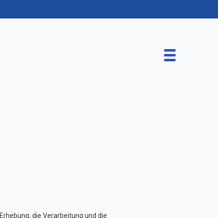
4174 66 96 00
meier@team-massivhaus.de
Erhebung, die Verarbeitung und die